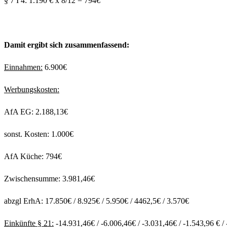
§ 7 I 4: 1.190 € x 8/12 = 794€
Damit ergibt sich zusammenfassend:
Einnahmen:
6.900€
Werbungskosten:
AfA EG: 2.188,13€
sonst. Kosten: 1.000€
AfA Küche: 794€
Zwischensumme: 3.981,46€
abzgl ErhA: 17.850€ / 8.925€ / 5.950€ / 4462,5€ / 3.570€
Einkünfte § 21:
-14.931,46€ / -6.006,46€ / -3.031,46€ / -1.543,96 € /