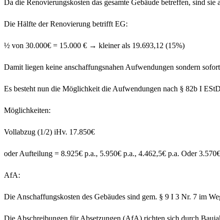
Da die Renovierungskosten das gesamte Gebäude betreffen, sind sie a
Die Hälfte der Renovierung betrifft EG:
½ von 30.000€ = 15.000 € → kleiner als 19.693,12 (15%)
Damit liegen keine anschaffungsnahen Aufwendungen sondern sofort 
Es besteht nun die Möglichkeit die Aufwendungen nach § 82b I EStD
Möglichkeiten:
Vollabzug (1/2) iHv. 17.850€
oder Aufteilung = 8.925€ p.a., 5.950€ p.a., 4.462,5€ p.a. Oder 3.570€
AfA:
Die Anschaffungskosten des Gebäudes sind gem. § 9 I 3 Nr. 7 im We
Die Abschreibungen für Absetzungen (AfA) richten sich durch Baujah