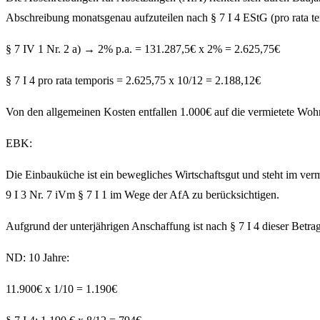
Abschreibung monatsgenau aufzuteilen nach § 7 I 4 EStG (pro rata te
§ 7 IV 1 Nr. 2 a) → 2% p.a. = 131.287,5€ x 2% = 2.625,75€
§ 7 I 4 pro rata temporis = 2.625,75 x 10/12 = 2.188,12€
Von den allgemeinen Kosten entfallen 1.000€ auf die vermietete Woh
EBK:
Die Einbauküche ist ein bewegliches Wirtschaftsgut und steht im verm
9 I 3 Nr. 7 iVm § 7 I 1 im Wege der AfA zu berücksichtigen.
Aufgrund der unterjährigen Anschaffung ist nach § 7 I 4 dieser Betra
ND: 10 Jahre:
11.900€ x 1/10 = 1.190€