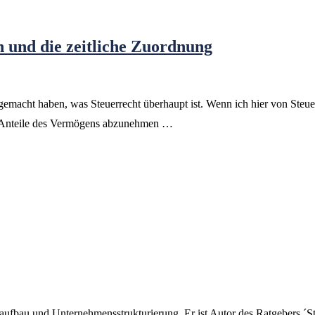
n und die zeitliche Zuordnung
 gemacht haben, was Steuerrecht überhaupt ist. Wenn ich hier von Steue
g Anteile des Vermögens abzunehmen …
nsaufbau und Unternehmensstrukturierung. Er ist Autor des Ratgebers 