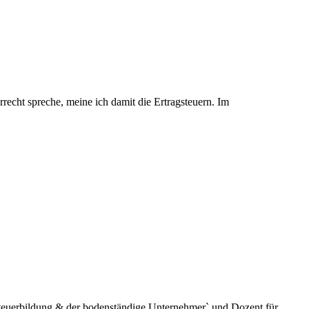
rrecht spreche, meine ich damit die Ertragsteuern. Im
´Steuerbildung & der bodenständige Unternehmer` und Dozent für