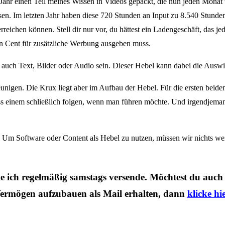
 Jahr einen Teil meines Wissen in Videos gepackt, die nun jeden Mon
ossen. Im letzten Jahr haben diese 720 Stunden an Input zu 8.540 Stun
reichen können. Stell dir nur vor, du hättest ein Ladengeschäft, das j
en Cent für zusätzliche Werbung ausgeben muss.
auch Text, Bilder oder Audio sein. Dieser Hebel kann dabei die Auswir
gen. Die Krux liegt aber im Aufbau der Hebel. Für die ersten beiden 
muss einem schließlich folgen, wenn man führen möchte. Und irgendjem
 Um Software oder Content als Hebel zu nutzen, müssen wir nichts weite
die ich regelmäßig samstags versende. Möchtest du auch
ermögen aufzubauen als Mail erhalten, dann
klicke hie