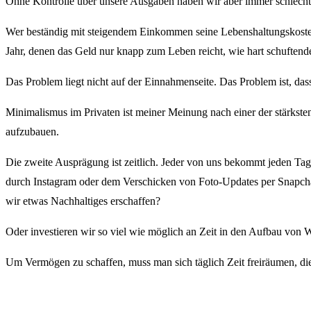
Ohne Kontrolle über unsere Ausgaben haben wir aber immer schlecht
Wer beständig mit steigendem Einkommen seine Lebenshaltungskosten
Jahr, denen das Geld nur knapp zum Leben reicht, wie hart schuftende
Das Problem liegt nicht auf der Einnahmenseite. Das Problem ist, da
Minimalismus im Privaten ist meiner Meinung nach einer der stärkst
aufzubauen.
Die zweite Ausprägung ist zeitlich. Jeder von uns bekommt jeden Tag
durch Instagram oder dem Verschicken von Foto-Updates per Snapchat
wir etwas Nachhaltiges erschaffen?
Oder investieren wir so viel wie möglich an Zeit in den Aufbau von 
Um Vermögen zu schaffen, muss man sich täglich Zeit freiräumen, di