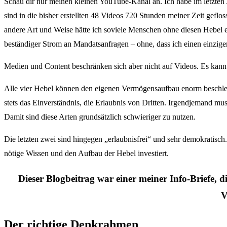
Schau dir nur meinen kleinen YouTube-Kanal an. Ich habe im letzten
sind in die bisher erstellten 48 Videos 720 Stunden meiner Zeit gefl
andere Art und Weise hätte ich soviele Menschen ohne diesen Hebel er
beständiger Strom an Mandatsanfragen – ohne, dass ich einen einzig
Medien und Content beschränken sich aber nicht auf Videos. Es kann 
Alle vier Hebel können den eigenen Vermögensaufbau enorm beschleuni
stets das Einverständnis, die Erlaubnis von Dritten. Irgendjemand 
Damit sind diese Arten grundsätzlich schwieriger zu nutzen.
Die letzten zwei sind hingegen „erlaubnisfrei“ und sehr demokratisch.
nötige Wissen und den Aufbau der Hebel investiert.
Dieser Blogbeitrag war einer meiner Info-Briefe, 
V
Der richtige Denkrahmen