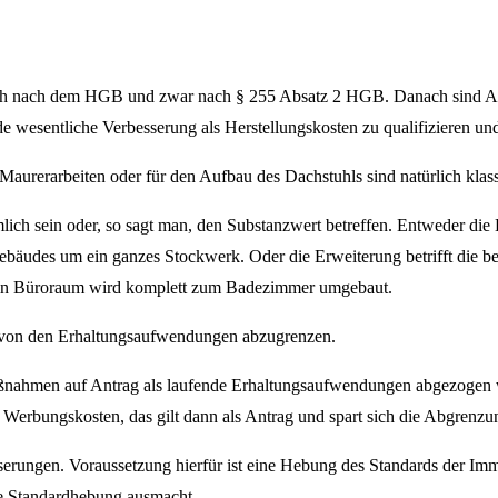
h auch nach dem HGB und zwar nach § 255 Absatz 2 HGB. Danach sind Au
 wesentliche Verbesserung als Herstellungskosten zu qualifizieren un
aurerarbeiten oder für den Aufbau des Dachstuhls sind natürlich klass
ch sein oder, so sagt man, den Substanzwert betreffen. Entweder die 
bäudes um ein ganzes Stockwerk. Oder die Erweiterung betrifft die be
in Büroraum wird komplett zum Badezimmer umgebaut.
r von den Erhaltungsaufwendungen abzugrenzen.
umaßnahmen auf Antrag als laufende Erhaltungsaufwendungen abgezogen
s Werbungskosten, das gilt dann als Antrag und spart sich die Abgrenzu
serungen. Voraussetzung hierfür ist eine Hebung des Standards der Imm
ine Standardhebung ausmacht.