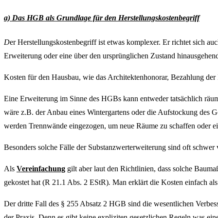
a) Das HGB als Grundlage für den Herstellungskostenbegriff
D
er Herstellungskostenbegriff ist etwas komplexer. Er richtet sic
Erweiterung oder eine über den ursprünglichen Zustand hinausgehende
Kosten für den Hausbau, wie das Architektenhonorar, Bezahlung der M
Eine Erweiterung im Sinne des HGBs kann entweder tatsächlich räumli
wäre z.B. der Anbau eines Wintergartens oder die Aufstockung des Ge
werden Trennwände eingezogen, um neue Räume zu schaffen oder e
Besonders solche Fälle der Substanzwerterweiterung sind oft schwe
Als
Vereinfachung
gilt aber laut den Richtlinien, dass solche Ba
gekostet hat (R 21.1 Abs. 2 EStR)
.
Man erklärt die Kosten einfach al
Der dritte Fall des § 255 Absatz 2 HGB sind die wesentlichen Verbes
der Praxis. Denn es gibt keine expliziten gesetzlichen Regeln was e