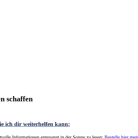
n schaffen
e ich dir weiterhelfen kann:
volle Informationen entspannt in der Sonne zu lesen:
Bestelle hier me