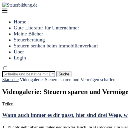
Home
Gute Literatur für Unternehmer
Meine Bücher
Steuerberatung
Steuern senken beim Immobilienverkauf
Über
Login
Suche
Startseite
Videogalerie: Steuern sparen und Vermögen schaffen
Videogalerie: Steuern sparen und Vermöge
Teilen
Wann auch immer es dir passt, hier sind drei Wege, wi
1. Nichts geht über ein gutes gedrucktes Buch im Hardcover, um wert